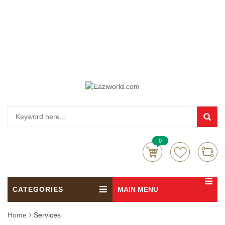
0
CATEGORIES
MAIN MENU
Home
Services