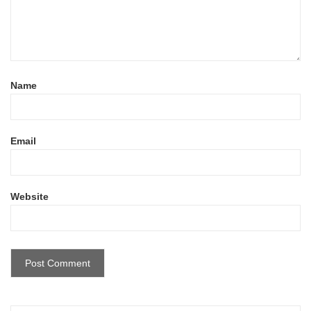
Name
Email
Website