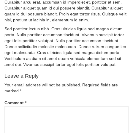
Curabitur arcu erat, accumsan id imperdiet et, porttitor at sem.
Curabitur aliquet quam id dui posuere blandit. Curabitur aliquet
quam id dui posuere blandit. Proin eget tortor risus. Quisque velit
nisi, pretium ut lacinia in, elementum id enim.
Sed porttitor lectus nibh. Cras ultricies ligula sed magna dictum
porta. Nulla porttitor accumsan tincidunt. Vivamus suscipit tortor
eget felis porttitor volutpat. Nulla porttitor accumsan tincidunt.
Donec sollicitudin molestie malesuada. Donec rutrum congue leo
eget malesuada. Cras ultricies ligula sed magna dictum porta.
Vestibulum ac diam sit amet quam vehicula elementum sed sit
amet dui. Vivamus suscipit tortor eget felis porttitor volutpat.
Leave a Reply
Your email address will not be published.
Required fields are
marked
*
Comment
*