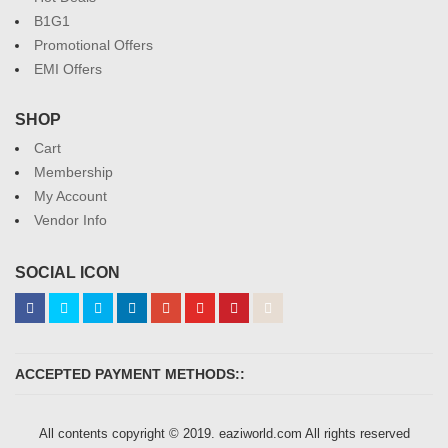
B1G1
Promotional Offers
EMI Offers
SHOP
Cart
Membership
My Account
Vendor Info
SOCIAL ICON
ACCEPTED PAYMENT METHODS::
All contents copyright © 2019. eaziworld.com All rights reserved