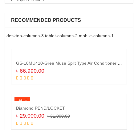
RECOMMENDED PRODUCTS
desktop-columns-3 tablet-columns-2 mobile-columns-1
GS-18MU410-Gree Muse Split Type Air Conditioner (1.5 TON)
৳
66,990.00
Add to cart
SALE
Diamond PEND/LOCKET
৳
29,000.00
৳
31,000.00
Add to cart