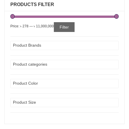
PRODUCTS FILTER
Price:
৳ 278
—
৳ 11,000,000
Filter
Product Brands
Product categories
Product Color
Product Size